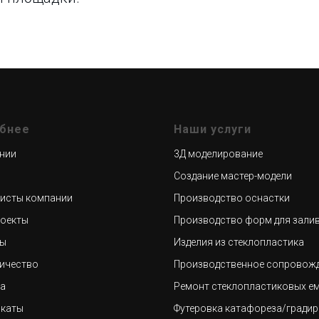
бнее
Наши услуги
нии
3Д моделирование
Создание мастер-модели
исты компании
Производство оснастки
оекты
Производство форм для зали
ты
Изделия из стеклопластика
ичество
Производственное сопровож
а
Ремонт стеклопластиковых е
икаты
Футеровка катафореза
/гради