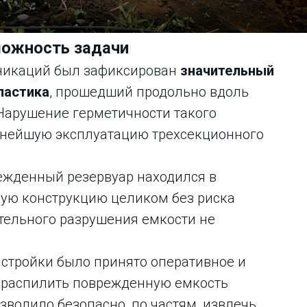
ложность задачи
никаций был зафиксирован
значительный
ластика
, прошедший продольно вдоль
Нарушение герметичности такого
нейшую эксплуатацию трехсекционного
режденный резервуар находился в
ную конструкцию целиком без риска
тельного разрушения емкости не
стройки было принято оперативное и
 распилить поврежденную емкость
зволило безопасно, по частям, извлечь